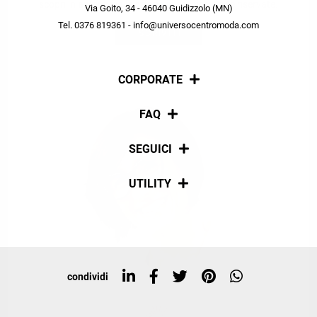
scopri in anteprima le offerte in esclusiva a te riservate.
Via Goito, 34 - 46040 Guidizzolo (MN)
Tel. 0376 819361 - info@universocentromoda.com
ISCRIVITI
CORPORATE
Chi siamo
FAQ
La nostra policy
Pagamenti
SEGUICI
Spedizioni
Social
UTILITY
Resi e rimborsi
Iscriviti alla newsletter
Sitemap
Tag directory
Top ricerche
condividi