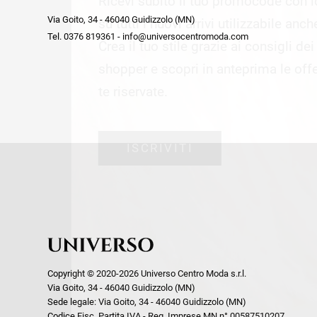
Ricevi subito il tuo promocode con 
week end by Max Mara
Y
Via Goito, 34 - 46040 Guidizzolo (MN)
Gilet
Giubbini
su tutti i nuovi arrivi utilizzabile anc
Tel. 0376 819361 - info@universocentromoda.com
Giubbini
Gonne
Crea il tuo stile grazie ai consigli de
Pantaloni
Jeans
shopper e scopri in anteprima le offe
Polo
Maglie
te riservate.
T-Shirt
Pantaloni
Shorts
ISCRIVITI
Tailleur
Top
T-Shirt
Tute
Copyright © 2020-2026 Universo Centro Moda s.r.l.
Via Goito, 34 - 46040 Guidizzolo (MN)
Sede legale: Via Goito, 34 - 46040 Guidizzolo (MN)
Codice Fisc. Partita IVA - Reg. Imprese MN n° 00587510207