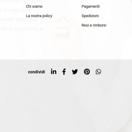
lo sconto del 20%
an Simmon
Cycle jeans
Chi siamo
Pagamenti
he in negozio!
La nostra policy
Spedizioni
i nostri personal
Resi e rimborsi
rte in esclusiva a
condividi