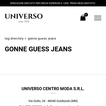
SPEDIZIONE GRATUITA PER ORDINI SUPERIORI A 100€. PRIMO RESO GRATUITO.
0
tag directory
>
gonne guess jeans
GONNE GUESS JEANS
Iscriviti alla newsletter
UNIVERSO CENTRO MODA S.R.L.
Ricevi subito il tuo promocode con lo sconto del 20% su tutti i
nuovi arrivi utilizzabile anche in negozio!
Crea il tuo stile grazie ai consigli dei nostri personal shopper e
Via Goito, 34 - 46040 Guidizzolo (MN)
scopri in anteprima le offerte in esclusiva a te riservate.