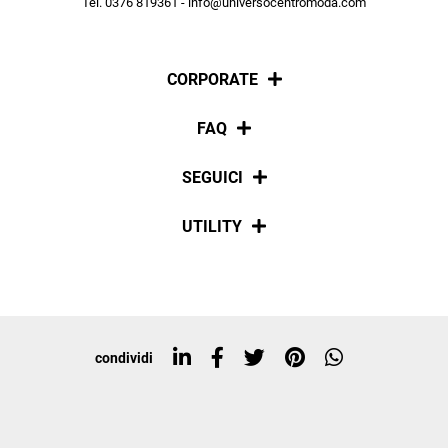
Tel. 0376 819361 - info@universocentromoda.com
ISCRIVITI
CORPORATE
Chi siamo
FAQ
La nostra policy
Pagamenti
SEGUICI
Spedizioni
Social
UTILITY
Resi e rimborsi
Iscriviti alla newsletter
Sitemap
Tag directory
Top ricerche
condividi