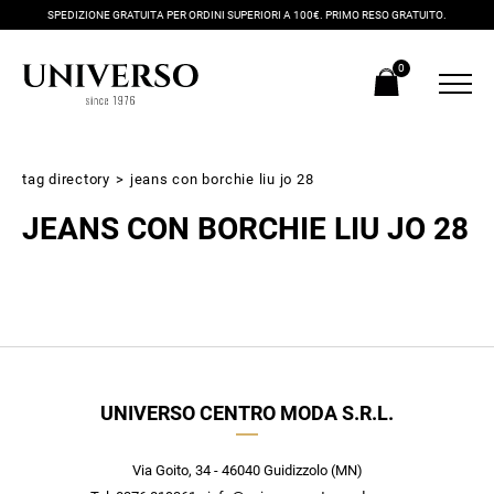
SPEDIZIONE GRATUITA PER ORDINI SUPERIORI A 100€. PRIMO RESO GRATUITO.
0
tag directory
>
jeans con borchie liu jo 28
JEANS CON BORCHIE LIU JO 28
Iscriviti alla newsletter
UNIVERSO CENTRO MODA S.R.L.
Ricevi subito il tuo promocode con lo sconto del 20% su tutti i
nuovi arrivi utilizzabile anche in negozio!
Crea il tuo stile grazie ai consigli dei nostri personal shopper e
Via Goito, 34 - 46040 Guidizzolo (MN)
scopri in anteprima le offerte in esclusiva a te riservate.