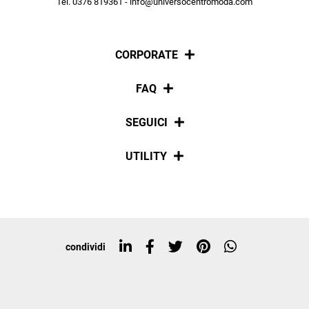
Tel. 0376 819361 - info@universocentromoda.com
ISCRIVITI
CORPORATE
Chi siamo
FAQ
La nostra policy
Pagamenti
SEGUICI
Spedizioni
Social
UTILITY
Resi e rimborsi
Iscriviti alla newsletter
Sitemap
Tag directory
Top ricerche
condividi