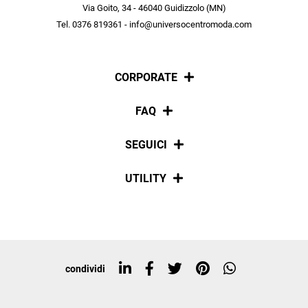
scopri in anteprima le offerte in esclusiva a te riservate.
Via Goito, 34 - 46040 Guidizzolo (MN)
Tel. 0376 819361 - info@universocentromoda.com
ISCRIVITI
CORPORATE
Chi siamo
FAQ
La nostra policy
Pagamenti
SEGUICI
Spedizioni
Social
UTILITY
Resi e rimborsi
Iscriviti alla newsletter
Sitemap
Tag directory
Top ricerche
condividi