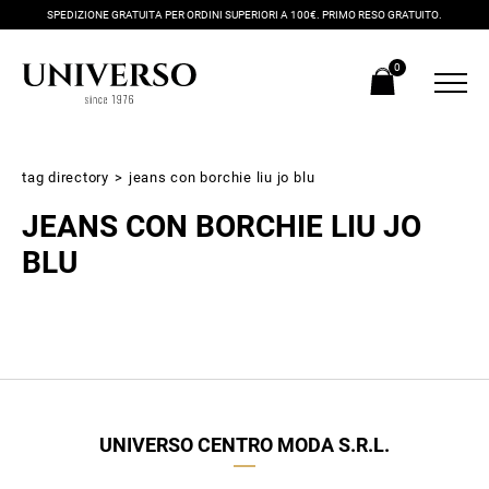
SPEDIZIONE GRATUITA PER ORDINI SUPERIORI A 100€. PRIMO RESO GRATUITO.
0
tag directory
>
jeans con borchie liu jo blu
JEANS CON BORCHIE LIU JO
BLU
Iscriviti alla newsletter
Ricevi subito il tuo promocode con lo sconto del 20% su tutti i
UNIVERSO CENTRO MODA S.R.L.
nuovi arrivi utilizzabile anche in negozio!
Crea il tuo stile grazie ai consigli dei nostri personal shopper e