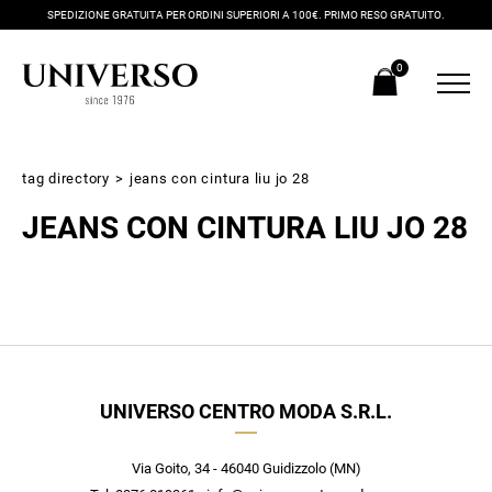
SPEDIZIONE GRATUITA PER ORDINI SUPERIORI A 100€. PRIMO RESO GRATUITO.
0
tag directory
>
jeans con cintura liu jo 28
JEANS CON CINTURA LIU JO 28
Iscriviti alla newsletter
UNIVERSO CENTRO MODA S.R.L.
Ricevi subito il tuo promocode con lo sconto del 20% su tutti i
nuovi arrivi utilizzabile anche in negozio!
Crea il tuo stile grazie ai consigli dei nostri personal shopper e
Via Goito, 34 - 46040 Guidizzolo (MN)
scopri in anteprima le offerte in esclusiva a te riservate.