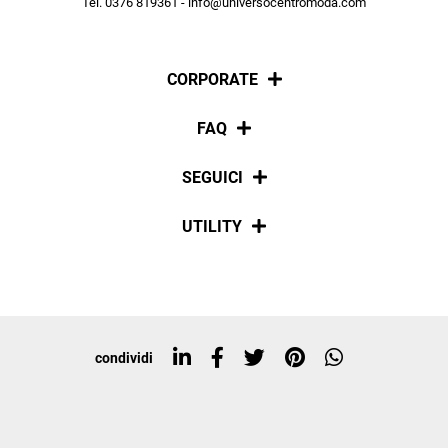
Tel. 0376 819361 - info@universocentromoda.com
ISCRIVITI
CORPORATE
Chi siamo
FAQ
La nostra policy
Pagamenti
SEGUICI
Spedizioni
Social
UTILITY
Resi e rimborsi
Iscriviti alla newsletter
Sitemap
Tag directory
Top ricerche
condividi