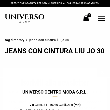
SPEDIZIONE GRATUITA PER ORDINI SUPERIORI A 100€. PRIMO RESO GRATUITO.
0
tag directory
>
jeans con cintura liu jo 30
JEANS CON CINTURA LIU JO 30
Iscriviti alla newsletter
UNIVERSO CENTRO MODA S.R.L.
Ricevi subito il tuo promocode con lo sconto del 20% su tutti i
nuovi arrivi utilizzabile anche in negozio!
Crea il tuo stile grazie ai consigli dei nostri personal shopper e
Via Goito, 34 - 46040 Guidizzolo (MN)
scopri in anteprima le offerte in esclusiva a te riservate.