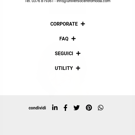
Tel. 0376 819361 - info@universocentromoda.com
ISCRIVITI
CORPORATE
Chi siamo
FAQ
La nostra policy
Pagamenti
SEGUICI
Spedizioni
Social
UTILITY
Resi e rimborsi
Iscriviti alla newsletter
Sitemap
Tag directory
Top ricerche
condividi