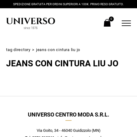
SPEDIZIONE GRATUITA PER ORDINI SUPERIORI A 100€. PRIMO RESO GRATUITO.
0
tag directory
>
jeans con cintura liu jo
JEANS CON CINTURA LIU JO
Iscriviti alla newsletter
UNIVERSO CENTRO MODA S.R.L.
Ricevi subito il tuo promocode con lo sconto del 20% su tutti i
nuovi arrivi utilizzabile anche in negozio!
Crea il tuo stile grazie ai consigli dei nostri personal shopper e
Via Goito, 34 - 46040 Guidizzolo (MN)
scopri in anteprima le offerte in esclusiva a te riservate.