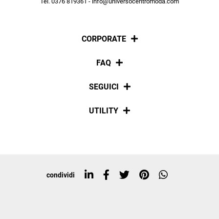
Tel. 0376 819361 - info@universocentromoda.com
ISCRIVITI
CORPORATE
Chi siamo
FAQ
La nostra policy
Pagamenti
SEGUICI
Spedizioni
Social
UTILITY
Resi e rimborsi
Iscriviti alla newsletter
Sitemap
Tag directory
Top ricerche
condividi