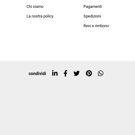
lo sconto del 20%
an Simmon
Cycle jeans
Chi siamo
Pagamenti
he in negozio!
La nostra policy
Spedizioni
i nostri personal
Resi e rimborsi
rte in esclusiva a
condividi