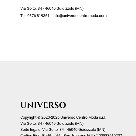
Ricevi subito il tuo promocode con 
week end by Max Mara
Y
Via Goito, 34 - 46040 Guidizzolo (MN)
Gilet
Giubbini
su tutti i nuovi arrivi utilizzabile anc
Tel. 0376 819361 - info@universocentromoda.com
Giubbini
Gonne
Crea il tuo stile grazie ai consigli de
Pantaloni
Jeans
shopper e scopri in anteprima le offe
Polo
Maglie
te riservate.
T-Shirt
Pantaloni
Shorts
ISCRIVITI
Tailleur
Top
T-Shirt
Tute
Copyright © 2020-2026 Universo Centro Moda s.r.l.
Via Goito, 34 - 46040 Guidizzolo (MN)
Sede legale: Via Goito, 34 - 46040 Guidizzolo (MN)
Codice Fisc. Partita IVA - Reg. Imprese MN n° 00587510207