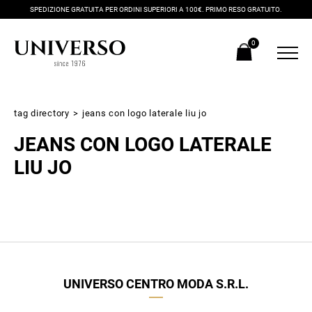
SPEDIZIONE GRATUITA PER ORDINI SUPERIORI A 100€. PRIMO RESO GRATUITO.
0
tag directory
>
jeans con logo laterale liu jo
JEANS CON LOGO LATERALE
LIU JO
Iscriviti alla newsletter
Ricevi subito il tuo promocode con lo sconto del 20% su tutti i
UNIVERSO CENTRO MODA S.R.L.
nuovi arrivi utilizzabile anche in negozio!
Crea il tuo stile grazie ai consigli dei nostri personal shopper e