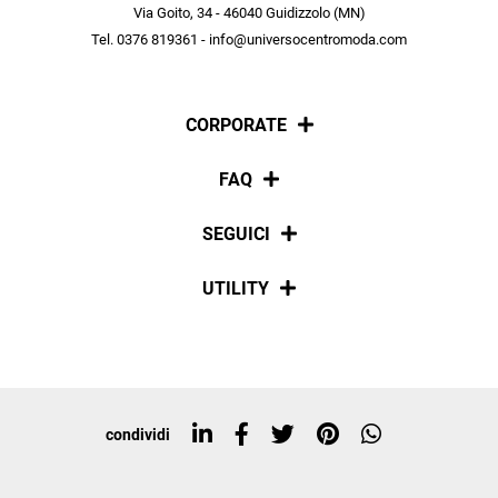
scopri in anteprima le offerte in esclusiva a te riservate.
Via Goito, 34 - 46040 Guidizzolo (MN)
Tel. 0376 819361 - info@universocentromoda.com
ISCRIVITI
CORPORATE
Chi siamo
FAQ
La nostra policy
Pagamenti
SEGUICI
Spedizioni
Social
UTILITY
Resi e rimborsi
Iscriviti alla newsletter
Sitemap
Tag directory
Top ricerche
condividi