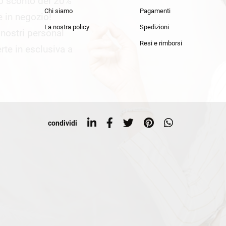
lo sconto del 20%
an Simmon
Cycle jeans
Chi siamo
Pagamenti
he in negozio!
La nostra policy
Spedizioni
i nostri personal
Resi e rimborsi
rte in esclusiva a
condividi