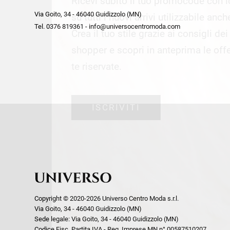
Ricevi subito il tuo promocode con 
week end by Max Mara
Y
Via Goito, 34 - 46040 Guidizzolo (MN)
Gilet
Giubbini
su tutti i nuovi arrivi utilizzabile anc
Tel. 0376 819361 - info@universocentromoda.com
Giubbini
Gonne
Crea il tuo stile grazie ai consigli de
Pantaloni
Jeans
shopper e scopri in anteprima le offe
Polo
Maglie
te riservate.
T-Shirt
Pantaloni
Shorts
ISCRIVITI
Tailleur
Top
T-Shirt
Tute
Copyright © 2020-2026 Universo Centro Moda s.r.l.
Via Goito, 34 - 46040 Guidizzolo (MN)
Sede legale: Via Goito, 34 - 46040 Guidizzolo (MN)
Codice Fisc. Partita IVA - Reg. Imprese MN n° 00587510207