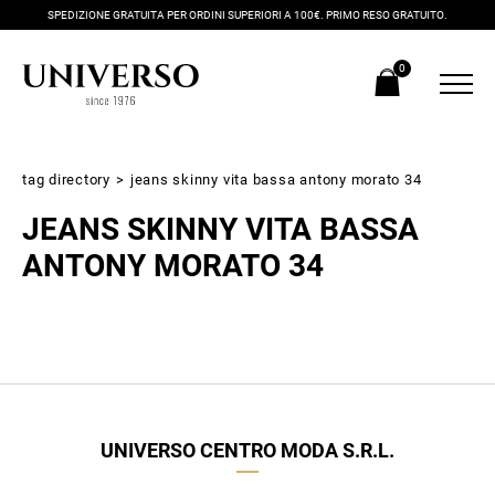
SPEDIZIONE GRATUITA PER ORDINI SUPERIORI A 100€. PRIMO RESO GRATUITO.
0
tag directory
>
jeans skinny vita bassa antony morato 34
JEANS SKINNY VITA BASSA
ANTONY MORATO 34
Iscriviti alla newsletter
Ricevi subito il tuo promocode con lo sconto del 20% su tutti i
UNIVERSO CENTRO MODA S.R.L.
nuovi arrivi utilizzabile anche in negozio!
Crea il tuo stile grazie ai consigli dei nostri personal shopper e