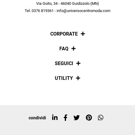
scopri in anteprima le offerte in esclusiva a te riservate.
Via Goito, 34 - 46040 Guidizzolo (MN)
Tel. 0376 819361 - info@universocentromoda.com
ISCRIVITI
CORPORATE
Chi siamo
FAQ
La nostra policy
Pagamenti
SEGUICI
Spedizioni
Social
UTILITY
Resi e rimborsi
Iscriviti alla newsletter
Sitemap
Tag directory
Top ricerche
condividi