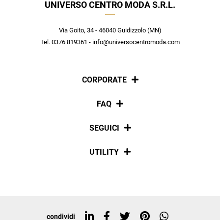
UNIVERSO CENTRO MODA S.R.L.
Crea il tuo stile grazie ai consigli dei nostri personal shopper e
scopri in anteprima le offerte in esclusiva a te riservate.
Via Goito, 34 - 46040 Guidizzolo (MN)
ISCRIVITI
Tel. 0376 819361 - info@universocentromoda.com
CORPORATE
Chi siamo
FAQ
La nostra policy
Pagamenti
SEGUICI
Spedizioni
Social
UTILITY
Resi e rimborsi
Iscriviti alla newsletter
Sitemap
Tag directory
Top ricerche
condividi