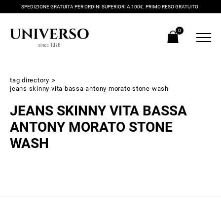
SPEDIZIONE GRATUITA PER ORDINI SUPERIORI A 100€. PRIMO RESO GRATUITO.
0
tag directory
>
jeans skinny vita bassa antony morato stone wash
JEANS SKINNY VITA BASSA
ANTONY MORATO STONE
WASH
Iscriviti alla newsletter
Ricevi subito il tuo promocode con lo sconto del 20% su tutti i
nuovi arrivi utilizzabile anche in negozio!