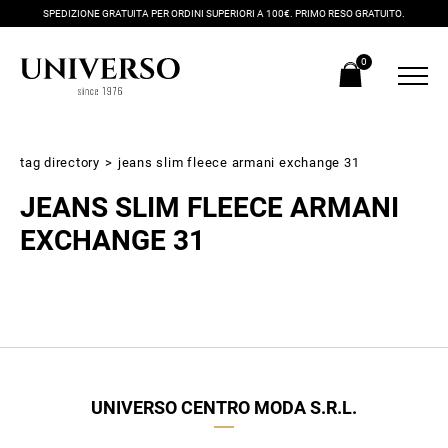
SPEDIZIONE GRATUITA PER ORDINI SUPERIORI A 100€. PRIMO RESO GRATUITO.
0
tag directory
>
jeans slim fleece armani exchange 31
JEANS SLIM FLEECE ARMANI
EXCHANGE 31
Iscriviti alla newsletter
Ricevi subito il tuo promocode con lo sconto del 20% su tutti i
UNIVERSO CENTRO MODA S.R.L.
nuovi arrivi utilizzabile anche in negozio!
Crea il tuo stile grazie ai consigli dei nostri personal shopper e