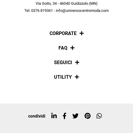
scopri in anteprima le offerte in esclusiva a te riservate.
Via Goito, 34 - 46040 Guidizzolo (MN)
Tel. 0376 819361 - info@universocentromoda.com
ISCRIVITI
CORPORATE
Chi siamo
FAQ
La nostra policy
Pagamenti
SEGUICI
Spedizioni
Social
UTILITY
Resi e rimborsi
Iscriviti alla newsletter
Sitemap
Tag directory
Top ricerche
condividi