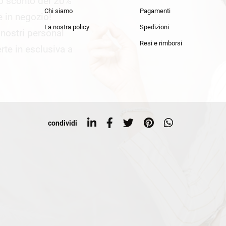
lo sconto del 20%
an Simmon
Cycle jeans
Chi siamo
Pagamenti
he in negozio!
La nostra policy
Spedizioni
i nostri personal
Resi e rimborsi
rte in esclusiva a
condividi