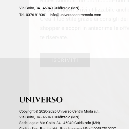
Ricevi subito il tuo promocode con 
week end by Max Mara
Y
Via Goito, 34 - 46040 Guidizzolo (MN)
Gilet
Giubbini
su tutti i nuovi arrivi utilizzabile anc
Tel. 0376 819361 - info@universocentromoda.com
Giubbini
Gonne
Crea il tuo stile grazie ai consigli de
Pantaloni
Jeans
shopper e scopri in anteprima le offe
Polo
Maglie
te riservate.
T-Shirt
Pantaloni
Shorts
ISCRIVITI
Tailleur
Top
T-Shirt
Tute
Copyright © 2020-2026 Universo Centro Moda s.r.l.
Via Goito, 34 - 46040 Guidizzolo (MN)
Sede legale: Via Goito, 34 - 46040 Guidizzolo (MN)
Codice Fisc. Partita IVA - Reg. Imprese MN n° 00587510207