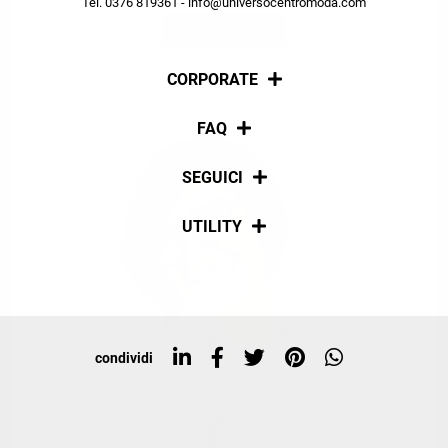
Tel. 0376 819361 - info@universocentromoda.com
ISCRIVITI
CORPORATE
Chi siamo
FAQ
La nostra policy
Pagamenti
SEGUICI
Spedizioni
Social
UTILITY
Resi e rimborsi
Iscriviti alla newsletter
Sitemap
Tag directory
Top ricerche
condividi