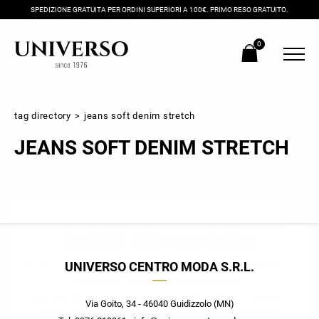
SPEDIZIONE GRATUITA PER ORDINI SUPERIORI A 100€. PRIMO RESO GRATUITO.
0
tag directory
>
jeans soft denim stretch
JEANS SOFT DENIM STRETCH
Iscriviti alla newsletter
UNIVERSO CENTRO MODA S.R.L.
Ricevi subito il tuo promocode con lo sconto del 20% su tutti i
nuovi arrivi utilizzabile anche in negozio!
Crea il tuo stile grazie ai consigli dei nostri personal shopper e
Via Goito, 34 - 46040 Guidizzolo (MN)
scopri in anteprima le offerte in esclusiva a te riservate.