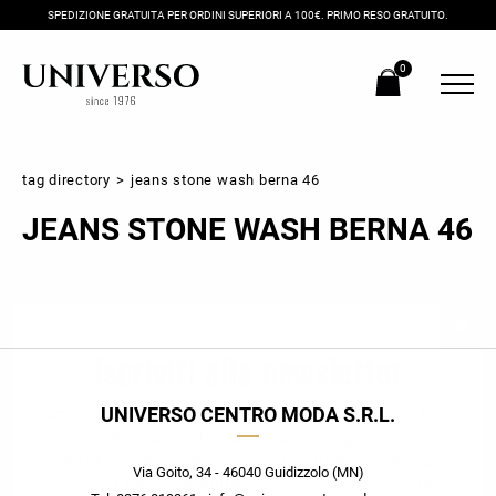
SPEDIZIONE GRATUITA PER ORDINI SUPERIORI A 100€. PRIMO RESO GRATUITO.
0
tag directory
>
jeans stone wash berna 46
JEANS STONE WASH BERNA 46
Iscriviti alla newsletter
UNIVERSO CENTRO MODA S.R.L.
Ricevi subito il tuo promocode con lo sconto del 20% su tutti i
nuovi arrivi utilizzabile anche in negozio!
Crea il tuo stile grazie ai consigli dei nostri personal shopper e
Via Goito, 34 - 46040 Guidizzolo (MN)
scopri in anteprima le offerte in esclusiva a te riservate.