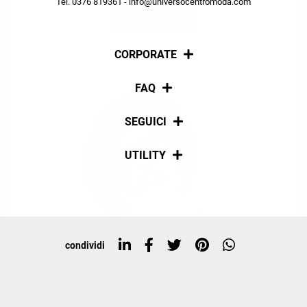
Tel. 0376 819361 - info@universocentromoda.com
ISCRIVITI
CORPORATE
Chi siamo
FAQ
La nostra policy
Pagamenti
SEGUICI
Spedizioni
Social
UTILITY
Resi e rimborsi
Iscriviti alla newsletter
Sitemap
Tag directory
Top ricerche
condividi