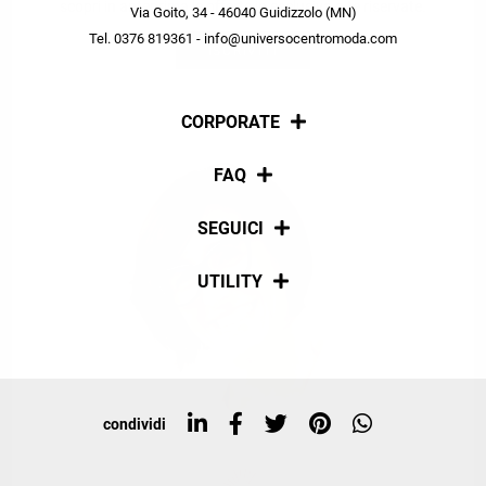
scopri in anteprima le offerte in esclusiva a te riservate.
Via Goito, 34 - 46040 Guidizzolo (MN)
Tel. 0376 819361 - info@universocentromoda.com
ISCRIVITI
CORPORATE
Chi siamo
FAQ
La nostra policy
Pagamenti
SEGUICI
Spedizioni
Social
UTILITY
Resi e rimborsi
Iscriviti alla newsletter
Sitemap
Tag directory
Top ricerche
condividi