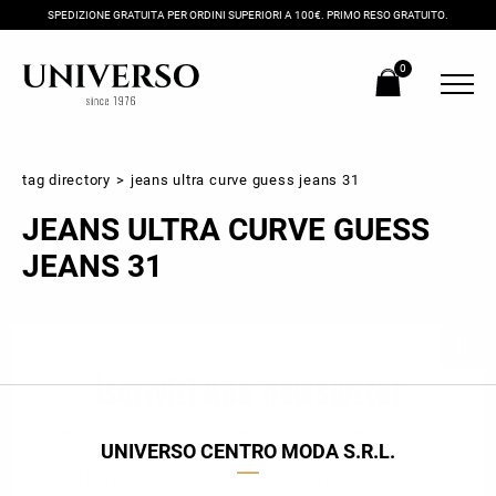
SPEDIZIONE GRATUITA PER ORDINI SUPERIORI A 100€. PRIMO RESO GRATUITO.
0
tag directory
>
jeans ultra curve guess jeans 31
JEANS ULTRA CURVE GUESS
JEANS 31
Iscriviti alla newsletter
Ricevi subito il tuo promocode con lo sconto del 20% su tutti i
UNIVERSO CENTRO MODA S.R.L.
nuovi arrivi utilizzabile anche in negozio!
Crea il tuo stile grazie ai consigli dei nostri personal shopper e