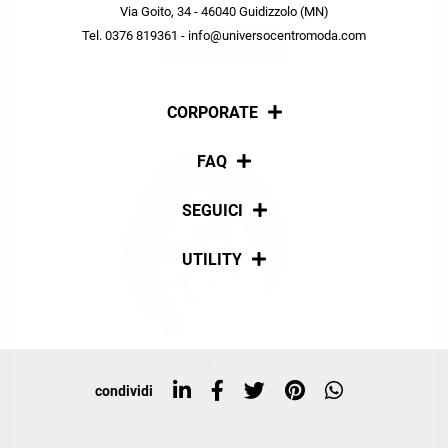
scopri in anteprima le offerte in esclusiva a te riservate.
Via Goito, 34 - 46040 Guidizzolo (MN)
Tel. 0376 819361 - info@universocentromoda.com
ISCRIVITI
CORPORATE
Chi siamo
FAQ
La nostra policy
Pagamenti
SEGUICI
Spedizioni
Social
UTILITY
Resi e rimborsi
Iscriviti alla newsletter
Sitemap
Tag directory
Top ricerche
condividi