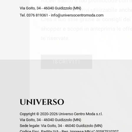
Ricevi subito il tuo promocode con 
week end by Max Mara
Y
Via Goito, 34 - 46040 Guidizzolo (MN)
Gilet
Giubbini
su tutti i nuovi arrivi utilizzabile anc
Tel. 0376 819361 - info@universocentromoda.com
Giubbini
Gonne
Crea il tuo stile grazie ai consigli de
Pantaloni
Jeans
shopper e scopri in anteprima le offe
Polo
Maglie
te riservate.
T-Shirt
Pantaloni
Shorts
ISCRIVITI
Tailleur
Top
T-Shirt
Tute
Copyright © 2020-2026 Universo Centro Moda s.r.l.
Via Goito, 34 - 46040 Guidizzolo (MN)
Sede legale: Via Goito, 34 - 46040 Guidizzolo (MN)
Codice Fisc. Partita IVA - Reg. Imprese MN n° 00587510207