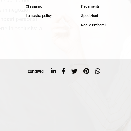
lo sconto del 20%
an Simmon
Cycle jeans
Chi siamo
Pagamenti
he in negozio!
La nostra policy
Spedizioni
i nostri personal
Resi e rimborsi
rte in esclusiva a
condividi