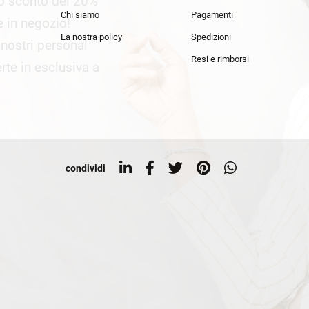
lo sconto del 20%
an Simmon
Cycle jeans
Chi siamo
Pagamenti
he in negozio!
La nostra policy
Spedizioni
i nostri personal
Resi e rimborsi
rte in esclusiva a
condividi