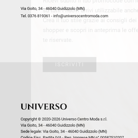
Ricevi subito il tuo promocode con 
week end by Max Mara
Y
Via Goito, 34 - 46040 Guidizzolo (MN)
Gilet
Giubbini
su tutti i nuovi arrivi utilizzabile anc
Tel. 0376 819361 - info@universocentromoda.com
Giubbini
Gonne
Crea il tuo stile grazie ai consigli de
Pantaloni
Jeans
shopper e scopri in anteprima le offe
Polo
Maglie
te riservate.
T-Shirt
Pantaloni
Shorts
ISCRIVITI
Tailleur
Top
T-Shirt
Tute
Copyright © 2020-2026 Universo Centro Moda s.r.l.
Via Goito, 34 - 46040 Guidizzolo (MN)
Sede legale: Via Goito, 34 - 46040 Guidizzolo (MN)
Codice Fisc. Partita IVA - Reg. Imprese MN n° 00587510207