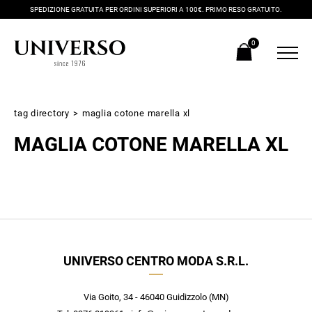
SPEDIZIONE GRATUITA PER ORDINI SUPERIORI A 100€. PRIMO RESO GRATUITO.
0
tag directory
>
maglia cotone marella xl
MAGLIA COTONE MARELLA XL
Iscriviti alla newsletter
UNIVERSO CENTRO MODA S.R.L.
Ricevi subito il tuo promocode con lo sconto del 20% su tutti i
nuovi arrivi utilizzabile anche in negozio!
Crea il tuo stile grazie ai consigli dei nostri personal shopper e
Via Goito, 34 - 46040 Guidizzolo (MN)
scopri in anteprima le offerte in esclusiva a te riservate.