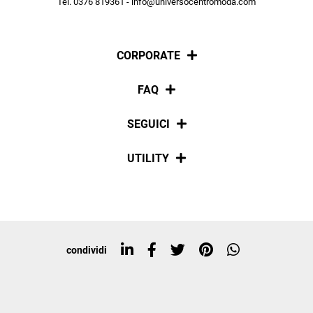
Tel. 0376 819361 - info@universocentromoda.com
ISCRIVITI
CORPORATE
Chi siamo
FAQ
La nostra policy
Pagamenti
SEGUICI
Spedizioni
Social
UTILITY
Resi e rimborsi
Iscriviti alla newsletter
Sitemap
Tag directory
Top ricerche
condividi