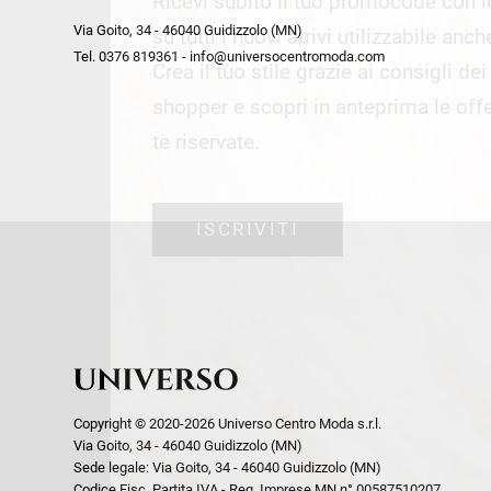
Ricevi subito il tuo promocode con 
week end by Max Mara
Y
Via Goito, 34 - 46040 Guidizzolo (MN)
Gilet
Giubbini
su tutti i nuovi arrivi utilizzabile anc
Tel. 0376 819361 - info@universocentromoda.com
Giubbini
Gonne
Crea il tuo stile grazie ai consigli de
Pantaloni
Jeans
shopper e scopri in anteprima le offe
Polo
Maglie
te riservate.
T-Shirt
Pantaloni
Shorts
ISCRIVITI
Tailleur
Top
T-Shirt
Tute
Copyright © 2020-2026 Universo Centro Moda s.r.l.
Via Goito, 34 - 46040 Guidizzolo (MN)
Sede legale: Via Goito, 34 - 46040 Guidizzolo (MN)
Codice Fisc. Partita IVA - Reg. Imprese MN n° 00587510207