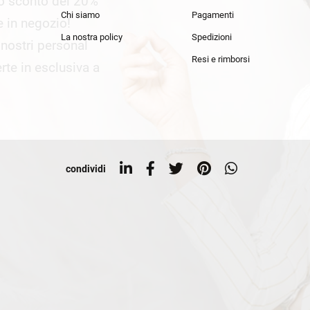
lo sconto del 20%
an Simmon
Cycle jeans
Chi siamo
Pagamenti
he in negozio!
La nostra policy
Spedizioni
i nostri personal
Resi e rimborsi
rte in esclusiva a
condividi