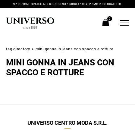
SPEDIZIONE GRATUITA PER ORDINI SUPERIORI A 100€. PRIMO RESO GRATUITO.
0
tag directory
>
mini gonna in jeans con spacco e rotture
MINI GONNA IN JEANS CON
SPACCO E ROTTURE
Iscriviti alla newsletter
Ricevi subito il tuo promocode con lo sconto del 20% su tutti i
UNIVERSO CENTRO MODA S.R.L.
nuovi arrivi utilizzabile anche in negozio!
Crea il tuo stile grazie ai consigli dei nostri personal shopper e