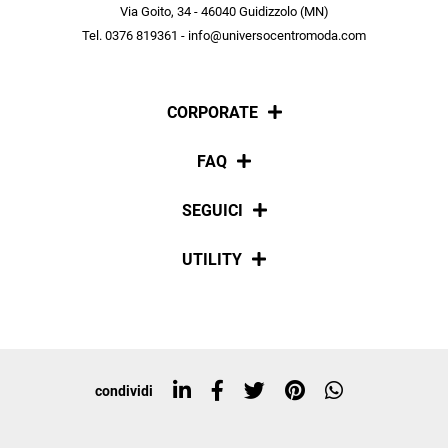
scopri in anteprima le offerte in esclusiva a te riservate.
Via Goito, 34 - 46040 Guidizzolo (MN)
Tel. 0376 819361 - info@universocentromoda.com
ISCRIVITI
CORPORATE
Chi siamo
FAQ
La nostra policy
Pagamenti
SEGUICI
Spedizioni
Social
UTILITY
Resi e rimborsi
Iscriviti alla newsletter
Sitemap
Tag directory
Top ricerche
condividi