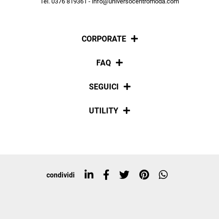
Tel. 0376 819361 - info@universocentromoda.com
ISCRIVITI
CORPORATE
Chi siamo
FAQ
La nostra policy
Pagamenti
SEGUICI
Spedizioni
Social
UTILITY
Resi e rimborsi
Iscriviti alla newsletter
Sitemap
Tag directory
Top ricerche
condividi