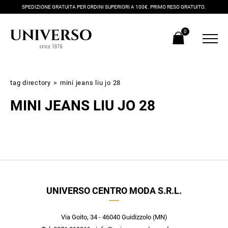
SPEDIZIONE GRATUITA PER ORDINI SUPERIORI A 100€. PRIMO RESO GRATUITO.
0
tag directory
>
mini jeans liu jo 28
MINI JEANS LIU JO 28
Iscriviti alla newsletter
UNIVERSO CENTRO MODA S.R.L.
Ricevi subito il tuo promocode con lo sconto del 20% su tutti i
nuovi arrivi utilizzabile anche in negozio!
Crea il tuo stile grazie ai consigli dei nostri personal shopper e
Via Goito, 34 - 46040 Guidizzolo (MN)
scopri in anteprima le offerte in esclusiva a te riservate.