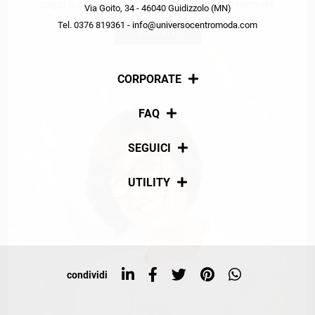
scopri in anteprima le offerte in esclusiva a te riservate.
Via Goito, 34 - 46040 Guidizzolo (MN)
Tel. 0376 819361 - info@universocentromoda.com
ISCRIVITI
CORPORATE
Chi siamo
FAQ
La nostra policy
Pagamenti
SEGUICI
Spedizioni
Social
UTILITY
Resi e rimborsi
Iscriviti alla newsletter
Sitemap
Tag directory
Top ricerche
condividi