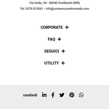
scopri in anteprima le offerte in esclusiva a te riservate.
Via Goito, 34 - 46040 Guidizzolo (MN)
Tel. 0376 819361 - info@universocentromoda.com
ISCRIVITI
CORPORATE
Chi siamo
FAQ
La nostra policy
Pagamenti
SEGUICI
Spedizioni
Social
UTILITY
Resi e rimborsi
Iscriviti alla newsletter
Sitemap
Tag directory
Top ricerche
condividi