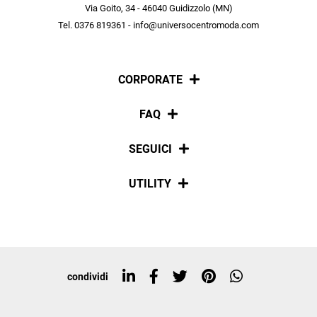
scopri in anteprima le offerte in esclusiva a te riservate.
Via Goito, 34 - 46040 Guidizzolo (MN)
Tel. 0376 819361 - info@universocentromoda.com
ISCRIVITI
CORPORATE
Chi siamo
FAQ
La nostra policy
Pagamenti
SEGUICI
Spedizioni
Social
UTILITY
Resi e rimborsi
Iscriviti alla newsletter
Sitemap
Tag directory
Top ricerche
condividi