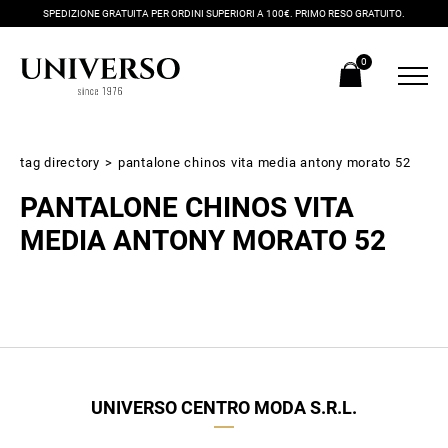
SPEDIZIONE GRATUITA PER ORDINI SUPERIORI A 100€. PRIMO RESO GRATUITO.
0
tag directory
>
pantalone chinos vita media antony morato 52
PANTALONE CHINOS VITA
MEDIA ANTONY MORATO 52
Iscriviti alla newsletter
Ricevi subito il tuo promocode con lo sconto del 20% su tutti i
UNIVERSO CENTRO MODA S.R.L.
nuovi arrivi utilizzabile anche in negozio!
Crea il tuo stile grazie ai consigli dei nostri personal shopper e