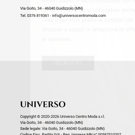
Ricevi subito il tuo promocode con 
week end by Max Mara
Y
Via Goito, 34 - 46040 Guidizzolo (MN)
Gilet
Giubbini
su tutti i nuovi arrivi utilizzabile anc
Tel. 0376 819361 - info@universocentromoda.com
Giubbini
Gonne
Crea il tuo stile grazie ai consigli de
Pantaloni
Jeans
shopper e scopri in anteprima le offe
Polo
Maglie
te riservate.
T-Shirt
Pantaloni
Shorts
ISCRIVITI
Tailleur
Top
T-Shirt
Tute
Copyright © 2020-2026 Universo Centro Moda s.r.l.
Via Goito, 34 - 46040 Guidizzolo (MN)
Sede legale: Via Goito, 34 - 46040 Guidizzolo (MN)
Codice Fisc. Partita IVA - Reg. Imprese MN n° 00587510207