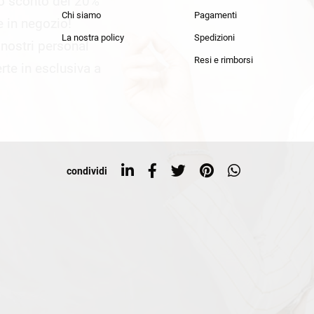
lo sconto del 20%
an Simmon
Cycle jeans
Chi siamo
Pagamenti
he in negozio!
La nostra policy
Spedizioni
i nostri personal
Resi e rimborsi
rte in esclusiva a
condividi