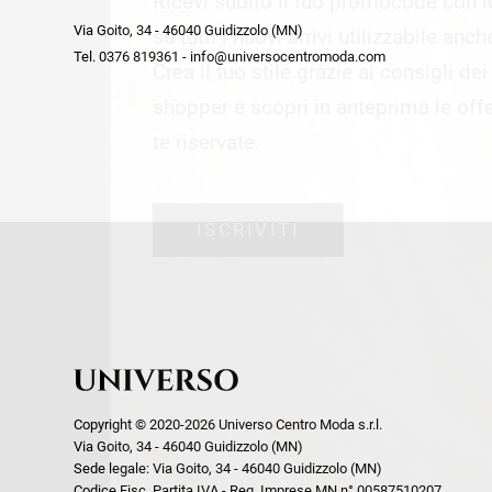
Ricevi subito il tuo promocode con 
week end by Max Mara
Y
Via Goito, 34 - 46040 Guidizzolo (MN)
Gilet
Giubbini
su tutti i nuovi arrivi utilizzabile anc
Tel. 0376 819361 - info@universocentromoda.com
Giubbini
Gonne
Crea il tuo stile grazie ai consigli de
Pantaloni
Jeans
shopper e scopri in anteprima le offe
Polo
Maglie
te riservate.
T-Shirt
Pantaloni
Shorts
ISCRIVITI
Tailleur
Top
T-Shirt
Tute
Copyright © 2020-2026 Universo Centro Moda s.r.l.
Via Goito, 34 - 46040 Guidizzolo (MN)
Sede legale: Via Goito, 34 - 46040 Guidizzolo (MN)
Codice Fisc. Partita IVA - Reg. Imprese MN n° 00587510207