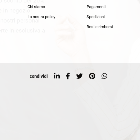
lo sconto del 20%
an Simmon
Cycle jeans
Chi siamo
Pagamenti
he in negozio!
La nostra policy
Spedizioni
i nostri personal
Resi e rimborsi
rte in esclusiva a
condividi