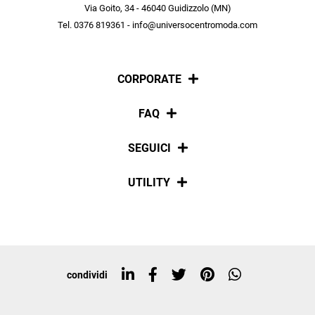
scopri in anteprima le offerte in esclusiva a te riservate.
Via Goito, 34 - 46040 Guidizzolo (MN)
Tel. 0376 819361 - info@universocentromoda.com
ISCRIVITI
CORPORATE
Chi siamo
FAQ
La nostra policy
Pagamenti
SEGUICI
Spedizioni
Social
UTILITY
Resi e rimborsi
Iscriviti alla newsletter
Sitemap
Tag directory
Top ricerche
condividi