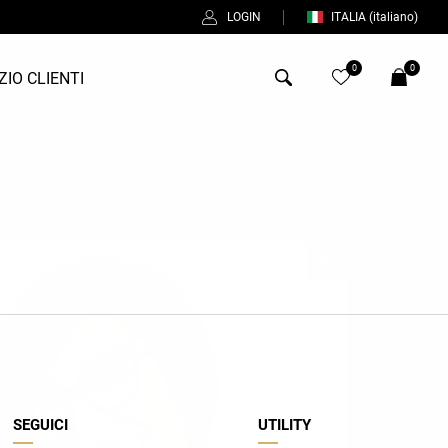
LOGIN
ITALIA
(italiano)
0
0
ZIO CLIENTI
Antony Morato
Bob
Duno
Fred Perry
Intrecci
Manuel Ritz
Perfection
SEGUICI
UTILITY
Universo