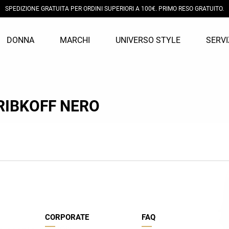
SPEDIZIONE GRATUITA PER ORDINI SUPERIORI A 100€. PRIMO RESO GRATUITO.
DONNA
MARCHI
UNIVERSO STYLE
SERVI
CCESSORI E CALZATURE
CCESSORI
REA IL TUO LOOK
Y SELECTION
COLLEZIONI
COLLEZIONI
COMUNICAZIONE
E-COMMERCE
lea
Aniye By
RIBKOFF NERO
utte le categorie
utte le categorie
l tuo personal shopper
ishlist
PE 2026
PE 2026
News
Guida e-commerce
ecome
Berna
inture
orse
ova il tuo stile
 mio carrello
AI 2025/2026
AI 2025/2026
Social
Guida alle taglie
arrel
Diesel
carpe
inture
 nostri consigli moda
PE 2025
PE 2025
Newsletter
Cambio taglia
errante
Fred Mello
AI 2024/2025
AI 2024/2025
Pagamenti
uess jeans
il the delle5
Spedizioni
iu Jo
Lubiam
Resi e Rimborsi
Condizioni generali di vendita
ontecore
Paolo Da Ponte
CORPORATE
FAQ
D company
Sem