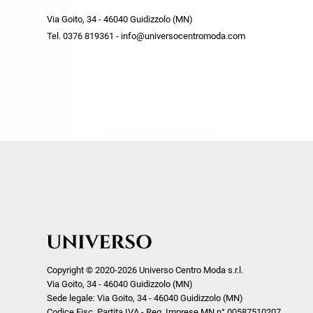
Ricevi subito il tuo promocode con 
week end by Max Mara
Y
Via Goito, 34 - 46040 Guidizzolo (MN)
Gilet
Giubbini
su tutti i nuovi arrivi utilizzabile anc
Tel. 0376 819361 - info@universocentromoda.com
Giubbini
Gonne
Crea il tuo stile grazie ai consigli de
Pantaloni
Jeans
shopper e scopri in anteprima le offe
Polo
Maglie
te riservate.
T-Shirt
Pantaloni
Shorts
ISCRIVITI
Tailleur
Top
T-Shirt
Tute
Copyright © 2020-2026 Universo Centro Moda s.r.l.
Via Goito, 34 - 46040 Guidizzolo (MN)
Sede legale: Via Goito, 34 - 46040 Guidizzolo (MN)
Codice Fisc. Partita IVA - Reg. Imprese MN n° 00587510207