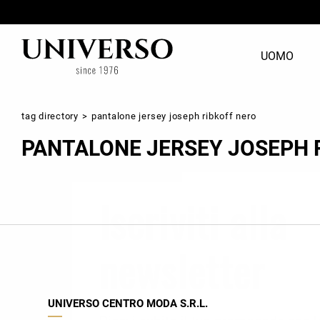
UOMO
tag directory
>
pantalone jersey joseph ribkoff nero
ABBIGLIAMENTO
ABBIGLIAMENTO
UNIVERSO
SHOP
A
A
C
M
A.G. & Frog
A
PANTALONE JERSEY JOSEPH 
Tutte le categorie
Tutte le categorie
Chi siamo
Contatti
T
T
I
W
Armani Exchange
B
Cerimonia
Abiti
Boutique
Dove siamo
C
B
Tr
Il
Cape Horn
C
Abiti
Bermuda
S
C
I
Iscriviti alla
Exibit
F
Bermuda
Bluse
Gas jeans
G
Camicie
Camicie
newsletter
Joseph Ribkoff
L
Felpe
Canotte
Jeans
Felpe
Marella
M
Maglie
Giacche
UNIVERSO CENTRO MODA S.R.L.
Peuterey
R
Giacche
Gilet