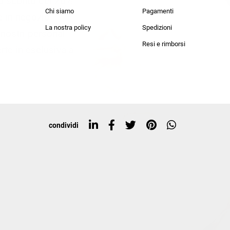
lo sconto del 20%
an Simmon
Cycle jeans
Chi siamo
Pagamenti
he in negozio!
La nostra policy
Spedizioni
i nostri personal
Resi e rimborsi
rte in esclusiva a
condividi