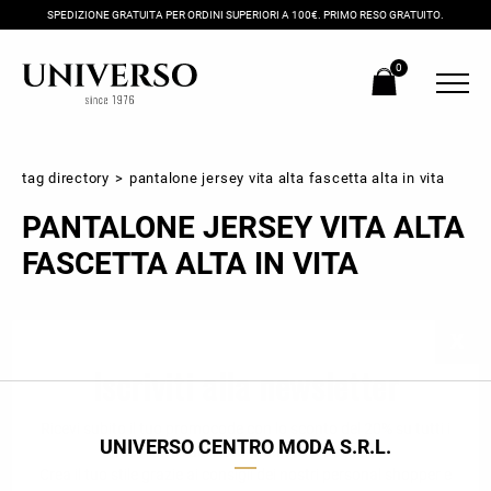
SPEDIZIONE GRATUITA PER ORDINI SUPERIORI A 100€. PRIMO RESO GRATUITO.
0
tag directory
>
pantalone jersey vita alta fascetta alta in vita
PANTALONE JERSEY VITA ALTA
FASCETTA ALTA IN VITA
Iscriviti alla newsletter
Ricevi subito il tuo promocode con lo sconto del 20% su tutti i
UNIVERSO CENTRO MODA S.R.L.
nuovi arrivi utilizzabile anche in negozio!
Crea il tuo stile grazie ai consigli dei nostri personal shopper e