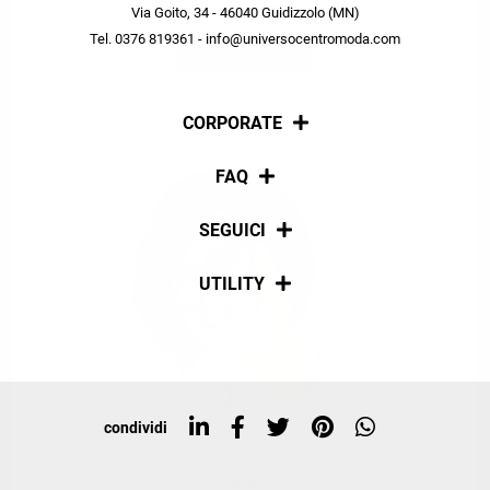
scopri in anteprima le offerte in esclusiva a te riservate.
Via Goito, 34 - 46040 Guidizzolo (MN)
Tel. 0376 819361 - info@universocentromoda.com
ISCRIVITI
CORPORATE
Chi siamo
FAQ
La nostra policy
Pagamenti
SEGUICI
Spedizioni
Social
UTILITY
Resi e rimborsi
Iscriviti alla newsletter
Sitemap
Tag directory
Top ricerche
condividi