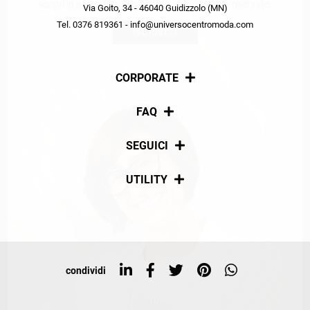
scopri in anteprima le offerte in esclusiva a te riservate.
Via Goito, 34 - 46040 Guidizzolo (MN)
Tel. 0376 819361 - info@universocentromoda.com
ISCRIVITI
CORPORATE
Chi siamo
FAQ
La nostra policy
Pagamenti
SEGUICI
Spedizioni
Social
UTILITY
Resi e rimborsi
Iscriviti alla newsletter
Sitemap
Tag directory
Top ricerche
condividi