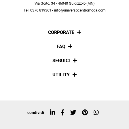
scopri in anteprima le offerte in esclusiva a te riservate.
Via Goito, 34 - 46040 Guidizzolo (MN)
Tel. 0376 819361 - info@universocentromoda.com
ISCRIVITI
CORPORATE
Chi siamo
FAQ
La nostra policy
Pagamenti
SEGUICI
Spedizioni
Social
UTILITY
Resi e rimborsi
Iscriviti alla newsletter
Sitemap
Tag directory
Top ricerche
condividi