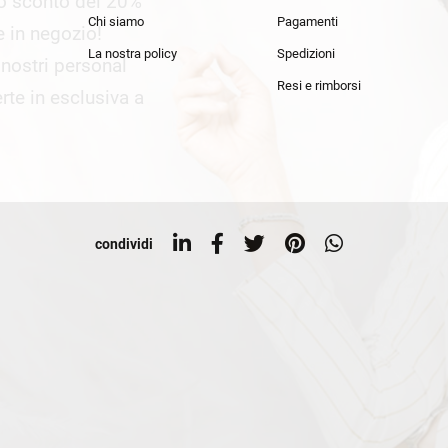
lo sconto del 20%
an Simmon
Cycle jeans
Chi siamo
Pagamenti
he in negozio!
La nostra policy
Spedizioni
i nostri personal
Resi e rimborsi
rte in esclusiva a
condividi