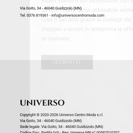
Ricevi subito il tuo promocode con 
week end by Max Mara
Y
Via Goito, 34 - 46040 Guidizzolo (MN)
Gilet
Giubbini
su tutti i nuovi arrivi utilizzabile anc
Tel. 0376 819361 - info@universocentromoda.com
Giubbini
Gonne
Crea il tuo stile grazie ai consigli de
Pantaloni
Jeans
shopper e scopri in anteprima le offe
Polo
Maglie
te riservate.
T-Shirt
Pantaloni
Shorts
ISCRIVITI
Tailleur
Top
T-Shirt
Tute
Copyright © 2020-2026 Universo Centro Moda s.r.l.
Via Goito, 34 - 46040 Guidizzolo (MN)
Sede legale: Via Goito, 34 - 46040 Guidizzolo (MN)
Codice Fisc. Partita IVA - Reg. Imprese MN n° 00587510207