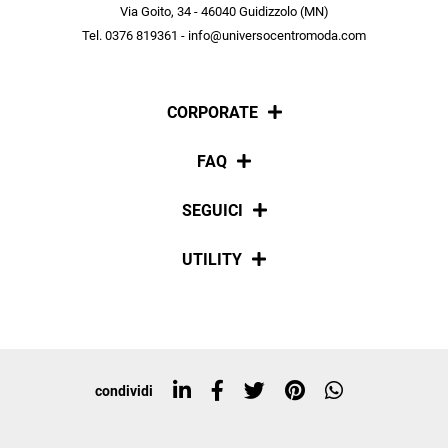
scopri in anteprima le offerte in esclusiva a te riservate.
Via Goito, 34 - 46040 Guidizzolo (MN)
Tel. 0376 819361 - info@universocentromoda.com
ISCRIVITI
CORPORATE
Chi siamo
FAQ
La nostra policy
Pagamenti
SEGUICI
Spedizioni
Social
UTILITY
Resi e rimborsi
Iscriviti alla newsletter
Sitemap
Tag directory
Top ricerche
condividi