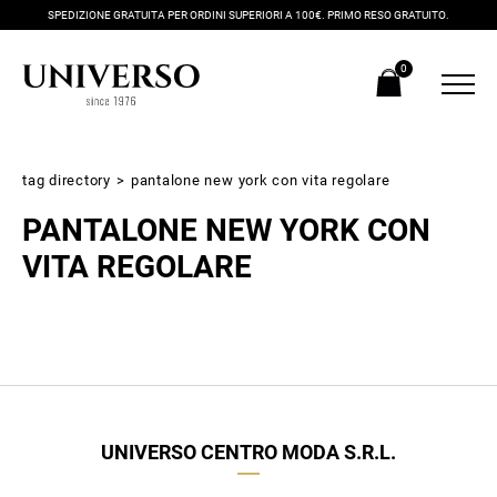
SPEDIZIONE GRATUITA PER ORDINI SUPERIORI A 100€. PRIMO RESO GRATUITO.
0
tag directory
>
pantalone new york con vita regolare
PANTALONE NEW YORK CON
VITA REGOLARE
Iscriviti alla newsletter
Ricevi subito il tuo promocode con lo sconto del 20% su tutti i
UNIVERSO CENTRO MODA S.R.L.
nuovi arrivi utilizzabile anche in negozio!
Crea il tuo stile grazie ai consigli dei nostri personal shopper e