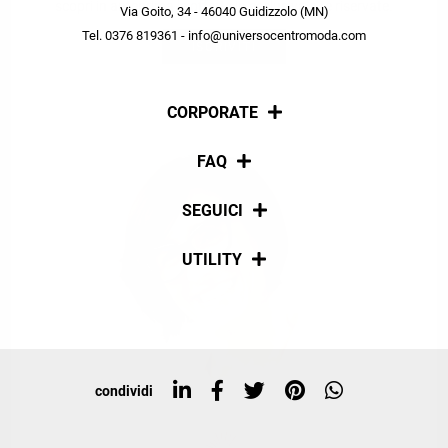
scopri in anteprima le offerte in esclusiva a te riservate.
Via Goito, 34 - 46040 Guidizzolo (MN)
Tel. 0376 819361 - info@universocentromoda.com
ISCRIVITI
CORPORATE
Chi siamo
FAQ
La nostra policy
Pagamenti
SEGUICI
Spedizioni
Social
UTILITY
Resi e rimborsi
Iscriviti alla newsletter
Sitemap
Tag directory
Top ricerche
condividi