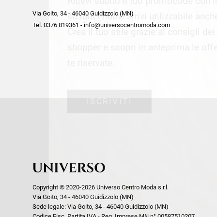
Ricevi subito il tuo promocode con 
week end by Max Mara
Y
Via Goito, 34 - 46040 Guidizzolo (MN)
Gilet
Giubbini
su tutti i nuovi arrivi utilizzabile anc
Tel. 0376 819361 - info@universocentromoda.com
Giubbini
Gonne
Crea il tuo stile grazie ai consigli de
Pantaloni
Jeans
shopper e scopri in anteprima le offe
Polo
Maglie
te riservate.
T-Shirt
Pantaloni
Shorts
ISCRIVITI
Tailleur
Top
T-Shirt
Tute
Copyright © 2020-2026 Universo Centro Moda s.r.l.
Via Goito, 34 - 46040 Guidizzolo (MN)
Sede legale: Via Goito, 34 - 46040 Guidizzolo (MN)
Codice Fisc. Partita IVA - Reg. Imprese MN n° 00587510207