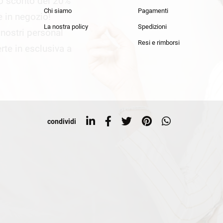
lo sconto del 20%
an Simmon
Cycle jeans
Chi siamo
Pagamenti
he in negozio!
La nostra policy
Spedizioni
i nostri personal
Resi e rimborsi
rte in esclusiva a
condividi