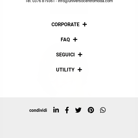
Tel. 0376 819361 - info@universocentromoda.com
ISCRIVITI
CORPORATE
Chi siamo
FAQ
La nostra policy
Pagamenti
SEGUICI
Spedizioni
Social
UTILITY
Resi e rimborsi
Iscriviti alla newsletter
Sitemap
Tag directory
Top ricerche
condividi