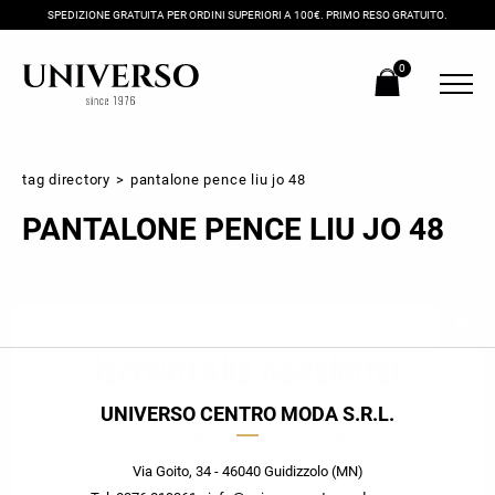
SPEDIZIONE GRATUITA PER ORDINI SUPERIORI A 100€. PRIMO RESO GRATUITO.
0
tag directory
>
pantalone pence liu jo 48
PANTALONE PENCE LIU JO 48
Iscriviti alla newsletter
UNIVERSO CENTRO MODA S.R.L.
Ricevi subito il tuo promocode con lo sconto del 20% su tutti i
nuovi arrivi utilizzabile anche in negozio!
Crea il tuo stile grazie ai consigli dei nostri personal shopper e
Via Goito, 34 - 46040 Guidizzolo (MN)
scopri in anteprima le offerte in esclusiva a te riservate.