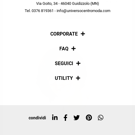
scopri in anteprima le offerte in esclusiva a te riservate.
Via Goito, 34 - 46040 Guidizzolo (MN)
Tel. 0376 819361 - info@universocentromoda.com
ISCRIVITI
CORPORATE
Chi siamo
FAQ
La nostra policy
Pagamenti
SEGUICI
Spedizioni
Social
UTILITY
Resi e rimborsi
Iscriviti alla newsletter
Sitemap
Tag directory
Top ricerche
condividi