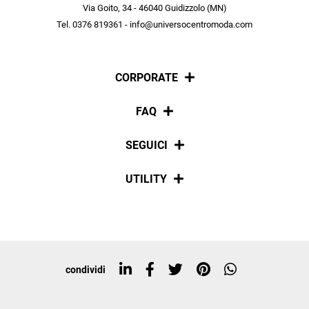
scopri in anteprima le offerte in esclusiva a te riservate.
Via Goito, 34 - 46040 Guidizzolo (MN)
Tel. 0376 819361 - info@universocentromoda.com
ISCRIVITI
CORPORATE
Chi siamo
FAQ
La nostra policy
Pagamenti
SEGUICI
Spedizioni
Social
UTILITY
Resi e rimborsi
Iscriviti alla newsletter
Sitemap
Tag directory
Top ricerche
condividi