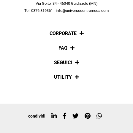
scopri in anteprima le offerte in esclusiva a te riservate.
Via Goito, 34 - 46040 Guidizzolo (MN)
Tel. 0376 819361 - info@universocentromoda.com
ISCRIVITI
CORPORATE
Chi siamo
FAQ
La nostra policy
Pagamenti
SEGUICI
Spedizioni
Social
UTILITY
Resi e rimborsi
Iscriviti alla newsletter
Sitemap
Tag directory
Top ricerche
condividi