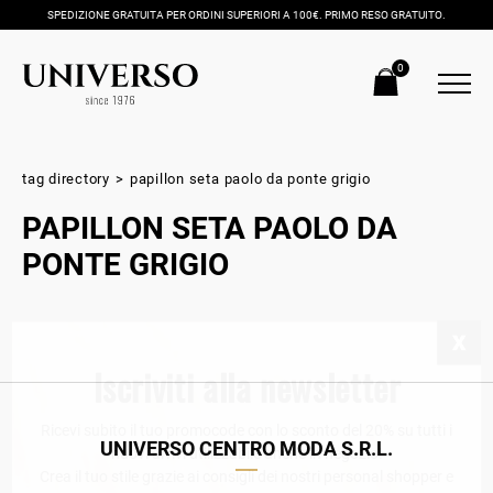
SPEDIZIONE GRATUITA PER ORDINI SUPERIORI A 100€. PRIMO RESO GRATUITO.
0
tag directory
>
papillon seta paolo da ponte grigio
PAPILLON SETA PAOLO DA
PONTE GRIGIO
Iscriviti alla newsletter
Ricevi subito il tuo promocode con lo sconto del 20% su tutti i
UNIVERSO CENTRO MODA S.R.L.
nuovi arrivi utilizzabile anche in negozio!
Crea il tuo stile grazie ai consigli dei nostri personal shopper e