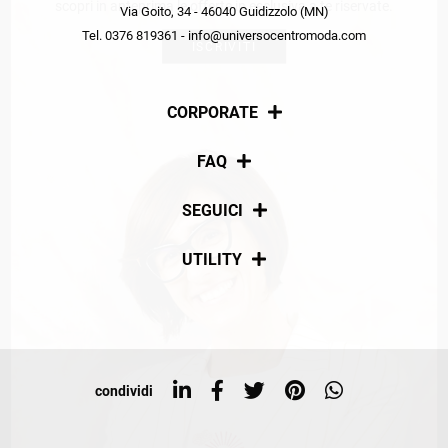
scopri in anteprima le offerte in esclusiva a te riservate.
Via Goito, 34 - 46040 Guidizzolo (MN)
Tel. 0376 819361 - info@universocentromoda.com
ISCRIVITI
CORPORATE
Chi siamo
FAQ
La nostra policy
Pagamenti
SEGUICI
Spedizioni
Social
UTILITY
Resi e rimborsi
Iscriviti alla newsletter
Sitemap
Tag directory
Top ricerche
condividi