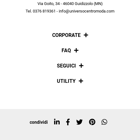
scopri in anteprima le offerte in esclusiva a te riservate.
Via Goito, 34 - 46040 Guidizzolo (MN)
Tel. 0376 819361 - info@universocentromoda.com
ISCRIVITI
CORPORATE
Chi siamo
FAQ
La nostra policy
Pagamenti
SEGUICI
Spedizioni
Social
UTILITY
Resi e rimborsi
Iscriviti alla newsletter
Sitemap
Tag directory
Top ricerche
condividi