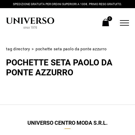
SPEDIZIONE GRATUITA PER ORDINI SUPERIORI A 100€. PRIMO RESO GRATUITO.
0
tag directory
>
pochette seta paolo da ponte azzurro
POCHETTE SETA PAOLO DA
PONTE AZZURRO
Iscriviti alla newsletter
Ricevi subito il tuo promocode con lo sconto del 20% su tutti i
UNIVERSO CENTRO MODA S.R.L.
nuovi arrivi utilizzabile anche in negozio!
Crea il tuo stile grazie ai consigli dei nostri personal shopper e