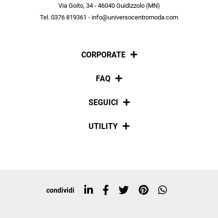
scopri in anteprima le offerte in esclusiva a te riservate.
Via Goito, 34 - 46040 Guidizzolo (MN)
Tel. 0376 819361 - info@universocentromoda.com
ISCRIVITI
CORPORATE
Chi siamo
FAQ
La nostra policy
Pagamenti
SEGUICI
Spedizioni
Social
UTILITY
Resi e rimborsi
Iscriviti alla newsletter
Sitemap
Tag directory
Top ricerche
condividi