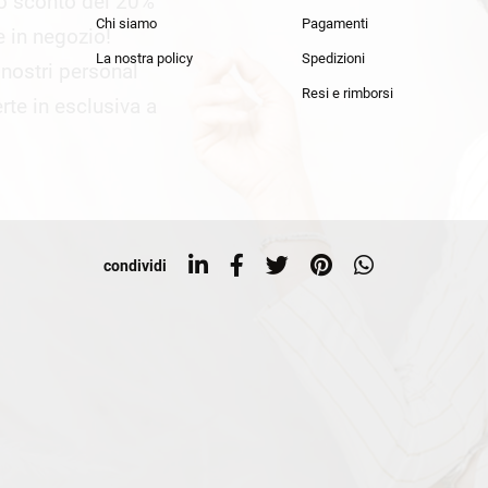
lo sconto del 20%
an Simmon
Cycle jeans
Chi siamo
Pagamenti
he in negozio!
La nostra policy
Spedizioni
i nostri personal
Resi e rimborsi
rte in esclusiva a
condividi