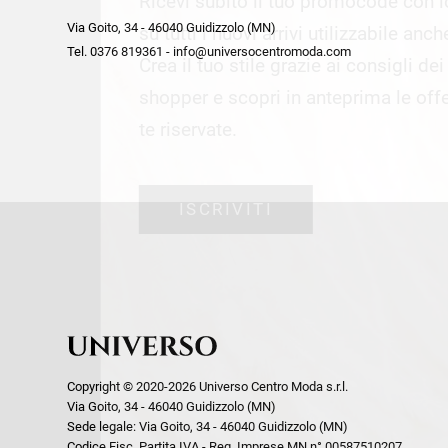
Ricevi subito il tuo promocode con 
week end by Max Mara
Y
Via Goito, 34 - 46040 Guidizzolo (MN)
Gilet
Giubbini
su tutti i nuovi arrivi utilizzabile anc
Tel. 0376 819361 - info@universocentromoda.com
Giubbini
Gonne
Crea il tuo stile grazie ai consigli de
Pantaloni
Jeans
shopper e scopri in anteprima le offe
Polo
Maglie
te riservate.
T-Shirt
Pantaloni
Shorts
ISCRIVITI
Tailleur
Top
T-Shirt
Tute
Copyright © 2020-2026 Universo Centro Moda s.r.l.
Via Goito, 34 - 46040 Guidizzolo (MN)
Sede legale: Via Goito, 34 - 46040 Guidizzolo (MN)
Codice Fisc. Partita IVA - Reg. Imprese MN n° 00587510207