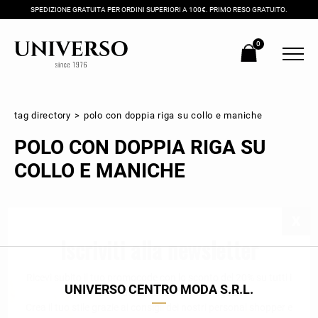
SPEDIZIONE GRATUITA PER ORDINI SUPERIORI A 100€. PRIMO RESO GRATUITO.
0
tag directory
>
polo con doppia riga su collo e maniche
POLO CON DOPPIA RIGA SU
COLLO E MANICHE
Iscriviti alla newsletter
Ricevi subito il tuo promocode con lo sconto del 20% su tutti i
UNIVERSO CENTRO MODA S.R.L.
nuovi arrivi utilizzabile anche in negozio!
Crea il tuo stile grazie ai consigli dei nostri personal shopper e