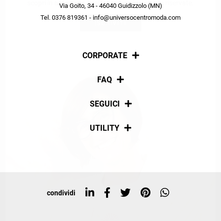
scopri in anteprima le offerte in esclusiva a te riservate.
Via Goito, 34 - 46040 Guidizzolo (MN)
Tel. 0376 819361 - info@universocentromoda.com
ISCRIVITI
CORPORATE
Chi siamo
FAQ
La nostra policy
Pagamenti
SEGUICI
Spedizioni
Social
UTILITY
Resi e rimborsi
Iscriviti alla newsletter
Sitemap
Tag directory
Top ricerche
condividi