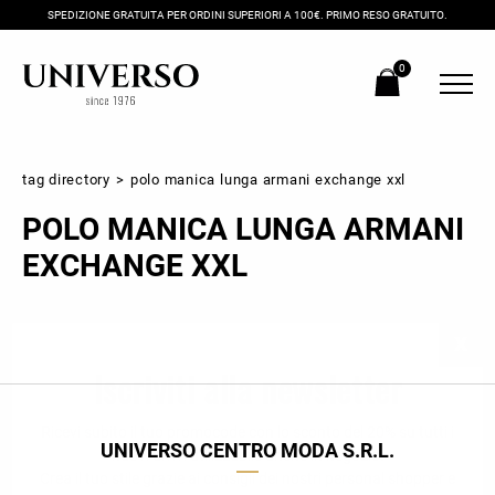
SPEDIZIONE GRATUITA PER ORDINI SUPERIORI A 100€. PRIMO RESO GRATUITO.
0
tag directory
>
polo manica lunga armani exchange xxl
POLO MANICA LUNGA ARMANI
EXCHANGE XXL
Iscriviti alla newsletter
Ricevi subito il tuo promocode con lo sconto del 20% su tutti i
UNIVERSO CENTRO MODA S.R.L.
nuovi arrivi utilizzabile anche in negozio!
Crea il tuo stile grazie ai consigli dei nostri personal shopper e