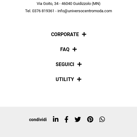
scopri in anteprima le offerte in esclusiva a te riservate.
Via Goito, 34 - 46040 Guidizzolo (MN)
Tel. 0376 819361 - info@universocentromoda.com
ISCRIVITI
CORPORATE
Chi siamo
FAQ
La nostra policy
Pagamenti
SEGUICI
Spedizioni
Social
UTILITY
Resi e rimborsi
Iscriviti alla newsletter
Sitemap
Tag directory
Top ricerche
condividi