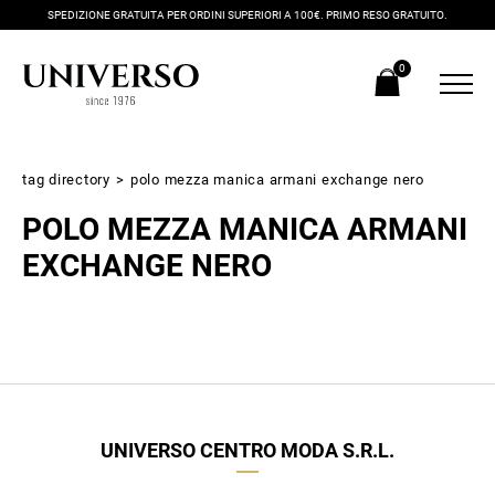
SPEDIZIONE GRATUITA PER ORDINI SUPERIORI A 100€. PRIMO RESO GRATUITO.
0
tag directory
>
polo mezza manica armani exchange nero
POLO MEZZA MANICA ARMANI
EXCHANGE NERO
Iscriviti alla newsletter
Ricevi subito il tuo promocode con lo sconto del 20% su tutti i
UNIVERSO CENTRO MODA S.R.L.
nuovi arrivi utilizzabile anche in negozio!
Crea il tuo stile grazie ai consigli dei nostri personal shopper e